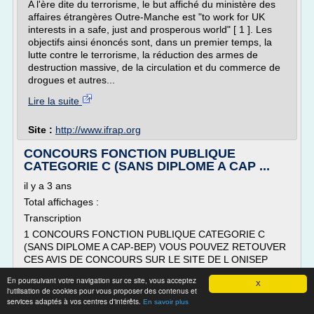
A l'ère dite du terrorisme, le but affiché du ministère des
affaires étrangères Outre-Manche est "to work for UK
interests in a safe, just and prosperous world" [ 1 ]. Les
objectifs ainsi énoncés sont, dans un premier temps, la
lutte contre le terrorisme, la réduction des armes de
destruction massive, de la circulation et du commerce de
drogues et autres...
Lire la suite
Site :
http://www.ifrap.org
CONCOURS FONCTION PUBLIQUE
CATEGORIE C (SANS DIPLOME A CAP ...
il y a 3 ans
Total affichages :
Transcription
1 CONCOURS FONCTION PUBLIQUE CATEGORIE C
(SANS DIPLOME A CAP-BEP) VOUS POUVEZ RETOUVER
CES AVIS DE CONCOURS SUR LE SITE DE L ONISEP
MIDI PYRENEES : JORF n 0102 du 2 mai 2015 texte n 41 -
En poursuivant votre navigation sur ce site, vous acceptez
Arrêté du 27 avril 2015 autorisant au titre de l'année 2015
X
l'utilisation de cookies pour vous proposer des contenus et
l'ouverture d'un recrutement par voie de PACTE pour
services adaptés à vos centres d'intérêts.
En savoir plus
l'accès au grade d'adjoint de contrôle de 2e...