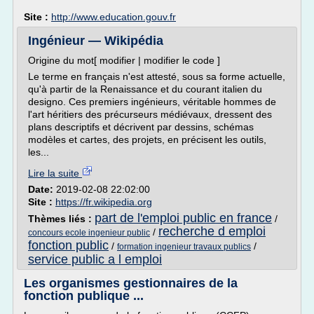
Site :
http://www.education.gouv.fr
Ingénieur — Wikipédia
Origine du mot[ modifier | modifier le code ]
Le terme en français n'est attesté, sous sa forme actuelle,
qu'à partir de la Renaissance et du courant italien du
designo. Ces premiers ingénieurs, véritable hommes de
l'art héritiers des précurseurs médiévaux, dressent des
plans descriptifs et décrivent par dessins, schémas
modèles et cartes, des projets, en précisent les outils,
les...
Lire la suite
Date:
2019-02-08 22:02:00
Site :
https://fr.wikipedia.org
part de l'emploi public en france
Thèmes liés :
/
recherche d emploi
/
concours ecole ingenieur public
fonction public
/
/
formation ingenieur travaux publics
service public a l emploi
Les organismes gestionnaires de la
fonction publique ...