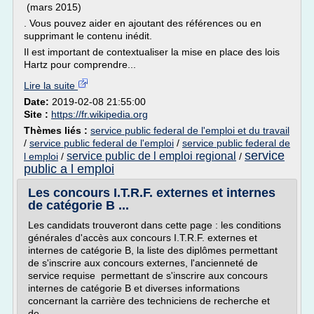
(mars 2015)
. Vous pouvez aider en ajoutant des références ou en
supprimant le contenu inédit.
Il est important de contextualiser la mise en place des lois
Hartz pour comprendre...
Lire la suite
Date:
2019-02-08 21:55:00
Site :
https://fr.wikipedia.org
Thèmes liés :
service public federal de l'emploi et du travail
/
service public federal de l'emploi
/
service public federal de
service
service public de l emploi regional
l emploi
/
/
public a l emploi
Les concours I.T.R.F. externes et internes
de catégorie B ...
Les candidats trouveront dans cette page : les conditions
générales d'accès aux concours I.T.R.F. externes et
internes de catégorie B, la liste des diplômes permettant
de s'inscrire aux concours externes, l'ancienneté de
service requise permettant de s'inscrire aux concours
internes de catégorie B et diverses informations
concernant la carrière des techniciens de recherche et
de...