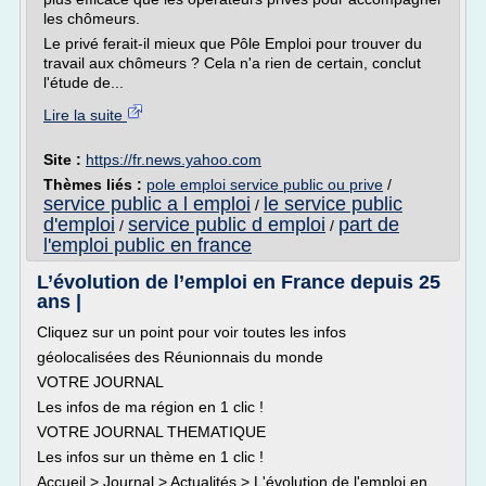
les chômeurs.
Le privé ferait-il mieux que Pôle Emploi pour trouver du
travail aux chômeurs ? Cela n'a rien de certain, conclut
l'étude de...
Lire la suite
Site :
https://fr.news.yahoo.com
Thèmes liés :
pole emploi service public ou prive
/
service public a l emploi
le service public
/
d'emploi
service public d emploi
part de
/
/
l'emploi public en france
L’évolution de l’emploi en France depuis 25
ans |
Cliquez sur un point pour voir toutes les infos
géolocalisées des Réunionnais du monde
VOTRE JOURNAL
Les infos de ma région en 1 clic !
VOTRE JOURNAL THEMATIQUE
Les infos sur un thème en 1 clic !
Accueil > Journal > Actualités > L'évolution de l'emploi en