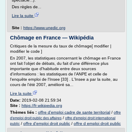
spectacle...).
Des règles de...
Lire la suite
Site :
https://www.unedic.org
Chômage en France — Wikipédia
Critiques de la mesure du taux de chômage[ modifier |
modifier le code ]
En 2007, les statistiques concernant le chômage en France
ont fait l'objet de débats, du fait d'une différence plus
importante que d'habitude entre deux sources
d'informations : les statistiques de l'ANPE et celle de
l'enquête emploi de l'Insee [33] . L'Insee a par la suite, au
cours de l'été 2007, amélioré sa...
Lire la suite
Date:
2019-02-08 21:59:34
Site :
https://fr.wikipedia.org
Thèmes liés :
offre d'emploi cadre de sante territorial
/
offre
/
d'emploi droit public des affaires
offre d'emploi droit international
/
offre d'emploi droit public
/
offre d emploi droit public
public