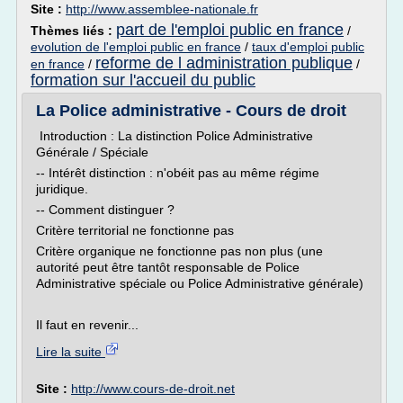
Site :
http://www.assemblee-nationale.fr
part de l'emploi public en france
Thèmes liés :
/
evolution de l'emploi public en france
/
taux d'emploi public
reforme de l administration publique
en france
/
/
formation sur l'accueil du public
La Police administrative - Cours de droit
Introduction : La distinction Police Administrative
Générale / Spéciale
-- Intérêt distinction : n'obéit pas au même régime
juridique.
-- Comment distinguer ?
Critère territorial ne fonctionne pas
Critère organique ne fonctionne pas non plus (une
autorité peut être tantôt responsable de Police
Administrative spéciale ou Police Administrative générale)
Il faut en revenir...
Lire la suite
Site :
http://www.cours-de-droit.net