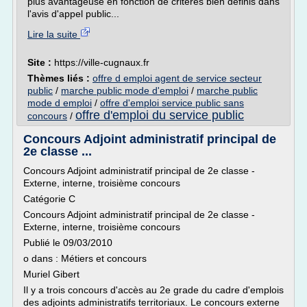
plus avantageuse en fonction de critères bien définis dans
l'avis d'appel public...
Lire la suite
Site :
https://ville-cugnaux.fr
Thèmes liés :
offre d emploi agent de service secteur
public
/
marche public mode d'emploi
/
marche public
mode d emploi
/
offre d'emploi service public sans
offre d'emploi du service public
concours
/
Concours Adjoint administratif principal de
2e classe ...
Concours Adjoint administratif principal de 2e classe -
Externe, interne, troisième concours
Catégorie C
Concours Adjoint administratif principal de 2e classe -
Externe, interne, troisième concours
Publié le 09/03/2010
o dans : Métiers et concours
Muriel Gibert
Il y a trois concours d'accès au 2e grade du cadre d'emplois
des adjoints administratifs territoriaux. Le concours externe