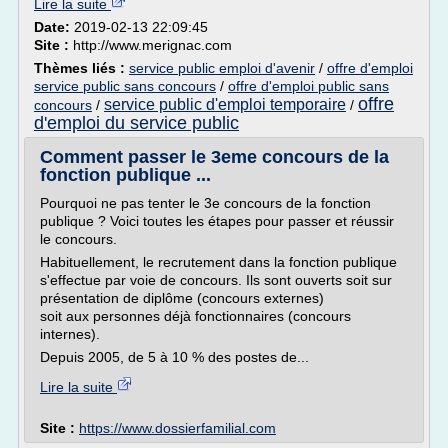
Lire la suite
Date:
2019-02-13 22:09:45
Site :
http://www.merignac.com
Thèmes liés :
service public emploi d'avenir
/
offre d'emploi
service public sans concours
/
offre d'emploi public sans
offre
service public d'emploi temporaire
concours
/
/
d'emploi du service public
Comment passer le 3eme concours de la
fonction publique ...
Pourquoi ne pas tenter le 3e concours de la fonction
publique ? Voici toutes les étapes pour passer et réussir
le concours.
Habituellement, le recrutement dans la fonction publique
s'effectue par voie de concours. Ils sont ouverts soit sur
pré­sentation de diplôme (concours externes)
soit aux personnes déjà fonctionnaires (concours
internes).
Depuis 2005, de 5 à 10 % des postes de...
Lire la suite
Site :
https://www.dossierfamilial.com