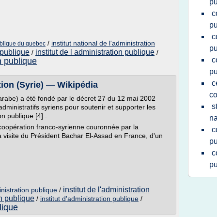
pu
c
pu
c
/
institut national de l'administration
publique du quebec
pu
n publique
institut de l administration publique
/
/
c
n publique
pu
c
ation (Syrie) — Wikipédia
co
n arabe) a été fondé par le décret 27 du 12 mai 2002
s
dministratifs syriens pour soutenir et supporter les
n publique [4] .
na
e coopération franco-syrienne couronnée par la
c
a visite du Président Bachar El-Assad en France, d'un
pu
c
pu
institut de l'administration
inistration publique
/
on publique
/
institut d'administration publique
/
lique