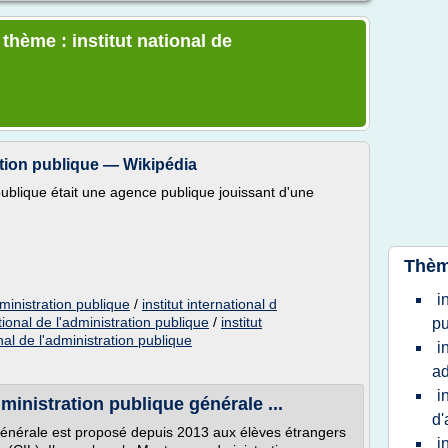
 thème : institut national de
ration publique — Wikipédia
n publique était une agence publique jouissant d'une
Thèm
i
dministration publique
/
institut international d
ational de l'administration publique
/
institut
pu
onal de l'administration publique
i
ad
i
inistration publique générale ...
d'
générale est proposé depuis 2013 aux élèves étrangers
i