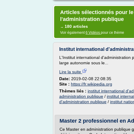
Articles sélectionnés pour le
l'administration publique
180 articles
→
Voir également
6 Vidéos
pour ce thème
Institut international d'administ
L'Institut international d'administratio
large autonomie sous le...
Lire la suite
Date:
2019-02-08 22:08:35
Site :
https://fr.wikipedia.org
Thèmes liés :
institut international d'a
administration publique
/
institut intern
d'administration publique
/
institut nati
Master 2 professionnel en Adm
Ce Master en administration publique 