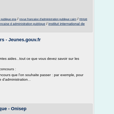
/
/
revue
n publique ena
revue francaise d'administration publique cairn
/
institut international de
ancaise d administration publique
s - Jeunes.gouv.fr
entes aides...tout ce que vous devez savoir sur les
 concours :
oncours que l'on souhaite passer : par exemple, pour
 d'administration...
que - Onisep