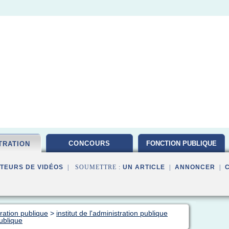
CONCOURS
FONCTION PUBLIQUE
TRATION
TEURS DE VIDÉOS
| SOUMETTRE :
UN ARTICLE
|
ANNONCER
|
ration publique
>
institut de l'administration publique
publique