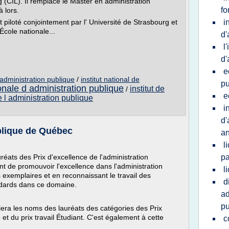
g (CIL). Il remplace le Master en administration
fo
 lors.
iloté conjointement par l' Université de Strasbourg et
i
'École nationale...
d'
l
d'
e
l'administration publique
/
institut national de
pu
onale d administration publique
institut de
/
e
de l administration publique
i
d'
ublique de Québec
an
l
réats des Prix d'excellence de l'administration
pa
t de promouvoir l'excellence dans l'administration
l
 exemplaires et en reconnaissant le travail des
d
ndards dans ce domaine.
ad
pu
era les noms des lauréats des catégories des Prix
 et du prix travail Étudiant. C'est également à cette
c