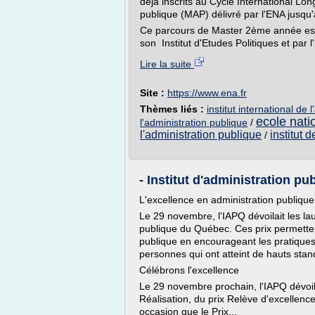
déjà inscrits au Cycle International Lon
publique (MAP) délivré par l'ENA jusqu'à
Ce parcours de Master 2ème année est p
son Institut d'Etudes Politiques et par l
Lire la suite
Site :
https://www.ena.fr
Thèmes liés :
institut international de 
ecole nati
l'administration publique
/
l'administration publique
institut 
/
- Institut d'administration p
L'excellence en administration publique
Le 29 novembre, l'IAPQ dévoilait les lau
publique du Québec. Ces prix permetten
publique en encourageant les pratiques
personnes qui ont atteint de hauts sta
Célébrons l'excellence
Le 29 novembre prochain, l'IAPQ dévoil
Réalisation, du prix Relève d'excellence
occasion que le Prix...