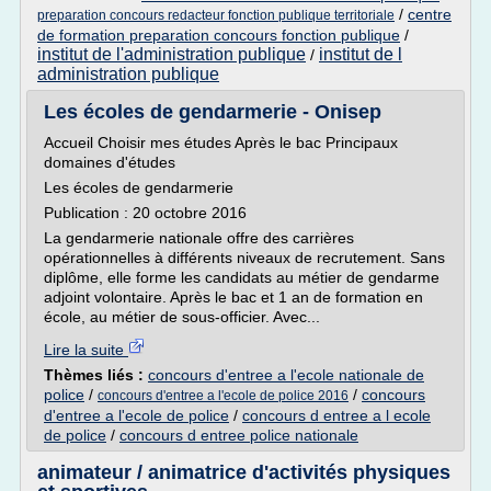
/
centre
preparation concours redacteur fonction publique territoriale
de formation preparation concours fonction publique
/
institut de l'administration publique
institut de l
/
administration publique
Les écoles de gendarmerie - Onisep
Accueil Choisir mes études Après le bac Principaux
domaines d'études
Les écoles de gendarmerie
Publication : 20 octobre 2016
La gendarmerie nationale offre des carrières
opérationnelles à différents niveaux de recrutement. Sans
diplôme, elle forme les candidats au métier de gendarme
adjoint volontaire. Après le bac et 1 an de formation en
école, au métier de sous-officier. Avec...
Lire la suite
Thèmes liés :
concours d'entree a l'ecole nationale de
police
/
/
concours
concours d'entree a l'ecole de police 2016
d'entree a l'ecole de police
/
concours d entree a l ecole
de police
/
concours d entree police nationale
animateur / animatrice d'activités physiques