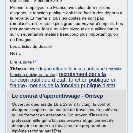
Publication : 8 octobre 2018
Premier employeur de France avec plus de 5 millions
d'agents, la fonction publique doit faire face à des départs à
la retraite. Et même si tous les postes ne sont pas
remplacés, elle reste le plus gros pourvoyeur d'emplois. Les
recrutements se font à tous les niveaux de qualification et
sur un éventail de métiers beaucoup plus important qu'on
ne l'imagine.
Les articles du dossier
Nos...
Lire la suite
depart retraite fonction publique
Thèmes liés :
/
retraite
recrutement dans la
fonction publique france
/
fonction publique d etat
fonction publique en
/
france
metiers de la fonction publique d'etat
/
Le contrat d’apprentissage - Onisep
Ouvert aux jeunes de 16 à 29 ans (inclus), le contrat
d'apprentissage est un contrat de travail pour les élèves
qui se forment en alternance. Un moyen d'insertion
professionnelle qui a fait ses preuves et qui permet de
découvrir le monde du travail tout en préparant un
diplôme reconnu par l'État.