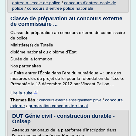
entree a l ecole de police
/
concours d'entree ecole de
police
/
concours d entree police nationale
Classe de préparation au concours externe
de commissaire ...
Classe de préparation au concours externe de commissaire
de police
Ministère(s) de Tutelle
diplôme national ou diplôme d'Etat
Durée de la formation
Nos partenaires
« Faire entrer l'École dans l'ère du numérique » : une des
mesures clés du projet de loi pour la refondation de l'École.
Présentée le 13 décembre 2012 par Vincent Peillon,...
Lire la suite
Thèmes liés :
/
concours
concours externe enseignement prive
externe
/
preparation concours territorial
DUT Génie civil - construction durable -
Onisep
Attendus nationaux de la plateforme d'inscription dans
l'enseignement supérieur Parcoursup