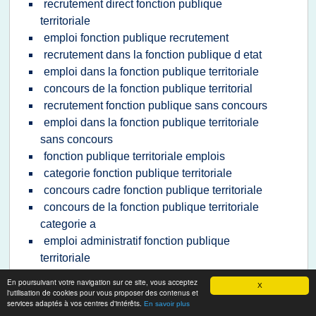
recrutement direct fonction publique
territoriale
emploi fonction publique recrutement
recrutement dans la fonction publique d etat
emploi dans la fonction publique territoriale
concours de la fonction publique territorial
recrutement fonction publique sans concours
emploi dans la fonction publique territoriale
sans concours
fonction publique territoriale emplois
categorie fonction publique territoriale
concours cadre fonction publique territoriale
concours de la fonction publique territoriale
categorie a
emploi administratif fonction publique
territoriale
recrutement fonction publique hospitaliere
En poursuivant votre navigation sur ce site, vous acceptez
X
sans concours
l'utilisation de cookies pour vous proposer des contenus et
services adaptés à vos centres d'intérêts.
En savoir plus
cadre fonction publique territoriale