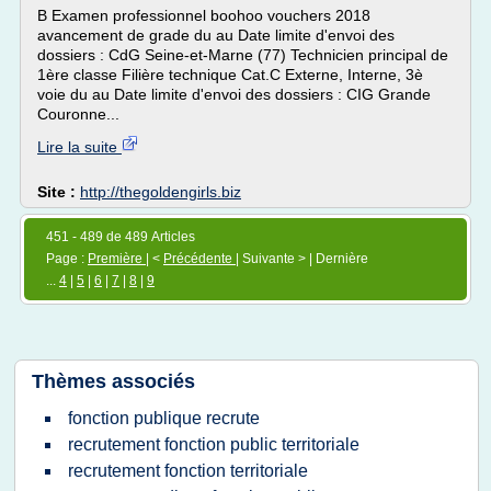
B Examen professionnel boohoo vouchers 2018
avancement de grade du au Date limite d'envoi des
dossiers : CdG Seine-et-Marne (77) Technicien principal de
1ère classe Filière technique Cat.C Externe, Interne, 3è
voie du au Date limite d'envoi des dossiers : CIG Grande
Couronne...
Lire la suite
Site :
http://thegoldengirls.biz
451 - 489 de 489 Articles
Page :
Première
| <
Précédente
| Suivante > | Dernière
...
4
|
5
|
6
|
7
|
8
|
9
Thèmes associés
fonction publique recrute
recrutement fonction public territoriale
recrutement fonction territoriale