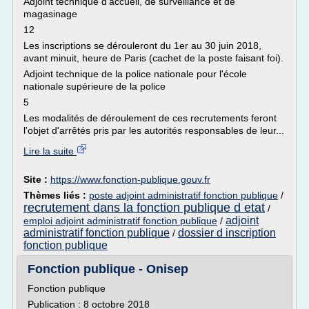
Adjoint technique d'accueil, de surveillance et de
magasinage
12
Les inscriptions se dérouleront du 1er au 30 juin 2018,
avant minuit, heure de Paris (cachet de la poste faisant foi).
Adjoint technique de la police nationale pour l'école
nationale supérieure de la police
5
Les modalités de déroulement de ces recrutements feront
l'objet d'arrêtés pris par les autorités responsables de leur...
Lire la suite
Site :
https://www.fonction-publique.gouv.fr
Thèmes liés :
poste adjoint administratif fonction publique
/
recrutement dans la fonction publique d etat
/
adjoint
emploi adjoint administratif fonction publique
/
administratif fonction publique
dossier d inscription
/
fonction publique
Fonction publique - Onisep
Fonction publique
Publication : 8 octobre 2018