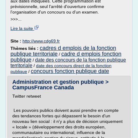
aux dates indiquées. Cette programmation est
prévisionnelle, seul l'arrêté d'ouverture confirme
l'organisation d'un concours ou d'un examen.
>>>...
Lire la suite
Site :
http://www.cdg69.fr
cadres d emplois de la fonction
Thèmes liés :
publique territoriale
cadre d emplois fonction
/
publique
date des concours de la fonction publique
/
territoriale
/
date des concours direct de la fonction
concours fonction publique date
publique
/
Administration et gestion publique >
CampusFrance Canada
Twitter retweet
Les pouvoirs publics doivent aussi prendre en compte
des tendances fortes qui dépassent le besoin d'un
nouveau lien social : il n'y a plus de décision uniquement
« locale » (dé­veloppement des droits européen,
communautaire ou international, in­fluence de la