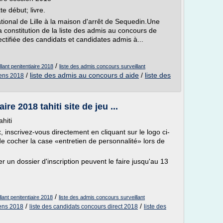
e début; livre.
tional de Lille à la maison d'arrêt de Sequedin.Une
la constitution de la liste des admis au concours de
ectifiée des candidats et candidates admis à...
/
lant penitentiaire 2018
liste des admis concours surveillant
/
liste des admis au concours d aide
/
liste des
'ens 2018
re 2018 tahiti site de jeu ...
hiti
, inscrivez-vous directement en cliquant sur le logo ci-
e cocher la case «entretien de personnalité» lors de
un dossier d'inscription peuvent le faire jusqu'au 13
/
lant penitentiaire 2018
liste des admis concours surveillant
/
/
'ens 2018
liste des candidats concours direct 2018
liste des