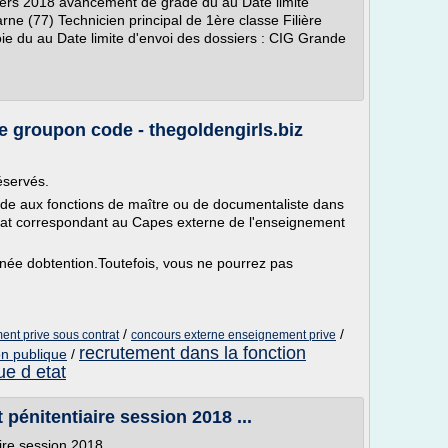
rs 2018 avancement de grade du au Date limite
ne (77) Technicien principal de 1ère classe Filière
oie du au Date limite d'envoi des dossiers : CIG Grande
 groupon code - thegoldengirls.biz
éservés.
titude aux fonctions de maître ou de documentaliste dans
rat correspondant au Capes externe de l'enseignement
nnée dobtention.Toutefois, vous ne pourrez pas
/
/
nt prive sous contrat
concours externe enseignement prive
recrutement dans la fonction
on publique
/
ue d etat
 pénitentiaire session 2018 ...
aire session 2018