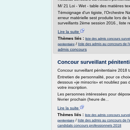
M/ 21 Loi - Wet - table des matières text
Témoignage d'un tigiste, l'Orchestre Na
erreur matérielle sest produite lors de 
surveillants 2ème session 2016., liste r
Lire la suite
Thèmes liés :
liste des admis concours surveil
/
liste des admis au concours de l
penitentiaire
admis concours
Concour surveillant pénitentiai
Concour surveillant pénitentiaire 2018 ta
Entretien de personnalité, pour ce choix
dessous «je minscris» et noubliez pas d
votre inscription.
Les personnes intéressées pour déposer 
février prochain (heure de...
Lire la suite
Thèmes liés :
liste des admis concours surveil
/
liste des admis au concours de l
penitentiaire
candidats concours professionnels 2018