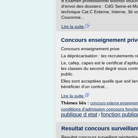
B Examen professionnel boohoo vouche
d'envoi des dossiers : CdG Seine-et-Mar
technique Cat.C Externe, Interne, 3è v
Couronne...
Lire la suite
Concours enseignement prive
Concours enseignement prive
La déprécarisation : les recrutements r
Le, cafep, capes est le certificat d'ap
les classes du second degré sous cont
public.
Elles sont acceptées quelle que soit la
bénéficier d'un contrat...
Lire la suite
Thèmes liés :
concours externe enseigneme
conditions d'admission concours foncti
publique d etat
fonction publiq
/
Resultat concours surveillant
Resultat concours surveillant pénitenti