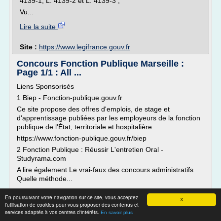
4139-1, L. 4139-2 et L. 4139-3 ;
Vu...
Lire la suite
Site :
https://www.legifrance.gouv.fr
Concours Fonction Publique Marseille :
Page 1/1 : All ...
Liens Sponsorisés
1 Biep - Fonction-publique.gouv.fr
Ce site propose des offres d'emplois, de stage et
d'apprentissage publiées par les employeurs de la fonction
publique de l'État, territoriale et hospitalière.
https://www.fonction-publique.gouv.fr/biep
2 Fonction Publique : Réussir L'entretien Oral -
Studyrama.com
A lire également Le vrai-faux des concours administratifs
Quelle méthode...
Lire la suite
En poursuivant votre navigation sur ce site, vous acceptez
X
l'utilisation de cookies pour vous proposer des contenus et
services adaptés à vos centres d'intérêts.
Site :
http://all-searches.com
En savoir plus