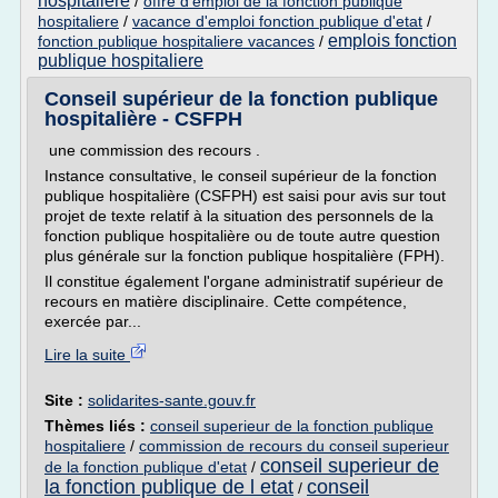
hospitaliere
/
offre d'emploi de la fonction publique
hospitaliere
/
vacance d'emploi fonction publique d'etat
/
emplois fonction
fonction publique hospitaliere vacances
/
publique hospitaliere
Conseil supérieur de la fonction publique
hospitalière - CSFPH
une commission des recours .
Instance consultative, le conseil supérieur de la fonction
publique hospitalière (CSFPH) est saisi pour avis sur tout
projet de texte relatif à la situation des personnels de la
fonction publique hospitalière ou de toute autre question
plus générale sur la fonction publique hospitalière (FPH).
Il constitue également l'organe administratif supérieur de
recours en matière disciplinaire. Cette compétence,
exercée par...
Lire la suite
Site :
solidarites-sante.gouv.fr
Thèmes liés :
conseil superieur de la fonction publique
hospitaliere
/
commission de recours du conseil superieur
conseil superieur de
de la fonction publique d'etat
/
la fonction publique de l etat
conseil
/