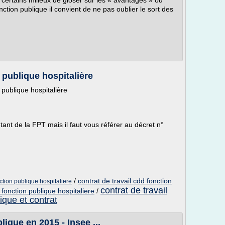
certains milieux de gloser sur les « avantages » ou
ction publique il convient de ne pas oublier le sort des
publique hospitalière
n publique hospitalière
ant de la FPT mais il faut vous référer au décret n°
/
contrat de travail cdd fonction
ction publique hospitaliere
contrat de travail
l fonction publique hospitaliere
/
ique et contrat
lique en 2015 - Insee ...