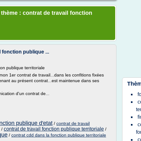
 thème : contrat de travail fonction
 fonction publique ...
on publique territoriale
.mon 1er contrat de travail...dans les confitions fixées
avenant au présent contrat...est maintenue dans ses
Thèm
ication d'un contrat de...
f
c
te
f
onction publique d'etat
/
contrat de travail
c
contrat de travail fonction publique territoriale
/
/
fo
ique
/
contrat cdd dans la fonction publique territoriale
c