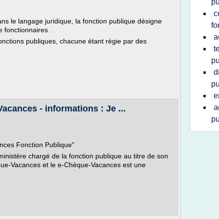
pu
c
s le langage juridique, la fonction publique désigne
fo
 fonctionnaires .
a
onctions publiques, chacune étant régie par des
t
pu
d
pu
e
a
cances - informations : Je ...
pu
ances Fonction Publique"
nistère chargé de la fonction publique au titre de son
Chèque-Vacances et le e-Chèque-Vacances est une