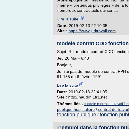
A une époque où il est de bon ton dans 
même « prétendus privilèges » de la fon
nombreux contractuels qui sont...
Lire la suite
Date:
2019-02-13 22:10:35
Site :
https://www.juritravail.com
modele contrat CDD fonction 
Sujet: Re: modele contrat CDD fonctio
Jeu 26 Mai - 6:43
Bonjour,
Je n'ai pas de modèle de contrat FPH ét
91-155 du 6 février 1991...
Lire la suite
Date:
2019-02-13 22:41:05
Site :
http://naudrh.1fr1.net
Thèmes liés :
modele contrat de travail fon
publique hospitaliere
/
contrat de travai
fonction publique
fonction publ
/
L’emploi dans la fonction pub