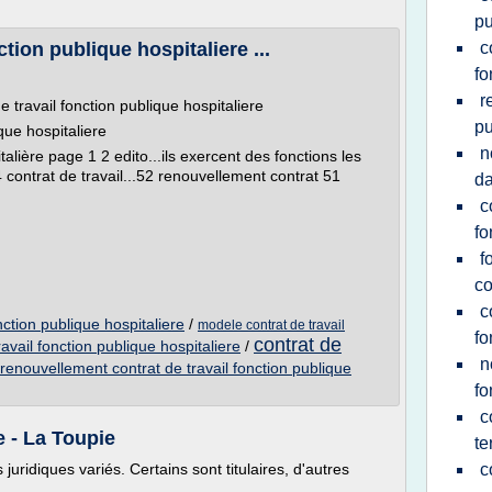
pu
tion publique hospitaliere ...
c
fo
r
travail fonction publique hospitaliere
pu
que hospitaliere
n
talière page 1 2 edito...ils exercent des fonctions les
4 contrat de travail...52 renouvellement contrat 51
da
c
fo
f
co
c
nction publique hospitaliere
/
modele contrat de travail
fo
contrat de
ravail fonction publique hospitaliere
/
n
renouvellement contrat de travail fonction publique
fo
c
e - La Toupie
te
juridiques variés. Certains sont titulaires, d'autres
c