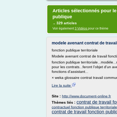
Articles sélectionnés pour le
publique
329 articles
→
Voir également
3 Vidéos
pour ce thème
modele avenant contrat de travail
fonction publique territoriale
Modele avenant contrat de travail foncti
fonction publique territoriale...modèle..
pour les contrats...feront l'objet d'un 
fonctions d'assistant...
× weka glossaire contrat travail commun
Lire la suite
Site :
http://www.document-online.fr
contrat de travail f
Thèmes liés :
contractuel fonction publique territoriale
contrat de travail fonction publ