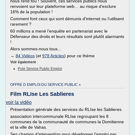
nous rend fou ! Souvent, ces services publics nous
renvoient sur leur plateforme web… au risque d’exclure
16% de la population !
Comment font ceux qui sont démunis d'internet ou l’utilisent
rarement ?
60 millions a mené l’enquête en partenariat avec le
Défenseur des droits et leurs résultats sont plutôt alarmants
!
Alors sommes-nous tous...
→
84 Vidéos
(et
978 Articles
) pour ce thème
Voir également
:
Pole Service Public Emploi
OFFRE D EMPLOI DU SERVICE PUBLIC »
Film RLIse Les Sablieres
voir la vidéo
Présentation générale des services du RLIse les Sablieres.
association intercommunale RLIse regroupant les 8
communes de la communauté de communes la Domitienne
et la ville de Valras.
Ses champs d’intervention pour développer l’emploi par