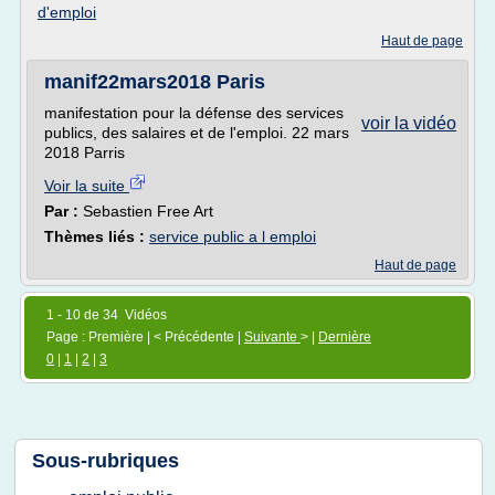
d'emploi
Haut de page
manif22mars2018 Paris
manifestation pour la défense des services
voir la vidéo
publics, des salaires et de l'emploi. 22 mars
2018 Parris
Voir la suite
Par :
Sebastien Free Art
Thèmes liés :
service public a l emploi
Haut de page
1 - 10 de 34 Vidéos
Page : Première | < Précédente |
Suivante
> |
Dernière
0
|
1
|
2
|
3
Sous-rubriques