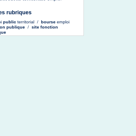
es rubriques
oi
public
territorial
/
bourse
emploi
ion publique
/
site fonction
que