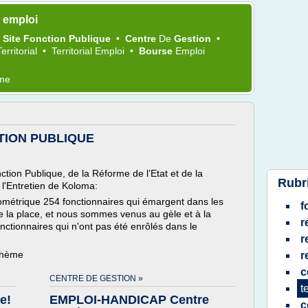
l emploi
•
Site Fonction Publique
•
Centre
De
Gestion
•
Territorial
•
Territorial Emploi
•
Bourse
Emploi
ème
TION PUBLIQUE
on Publique, de la Réforme de l’Etat et de la
Rubr
 l'Entretien de Koloma:
iométrique 254 fonctionnaires qui émargent dans les
f
e la place, et nous sommes venus au gèle et à la
r
nctionnaires qui n'ont pas été enrôlés dans le
r
 thème
r
c
CENTRE DE GESTION »
t
e!
EMPLOI-HANDICAP Centre
c