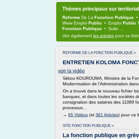
Thèmes principaux sur territoria
Reforme
De La
Fonction Publique
Www
Emploi
Public
•
Emploi
Public
Fonction Publique
•
Suite ...
Voir également
les articles
pour ce th
REFORME DE LA FONCTION PUBLIQUE »
ENTRETIEN KOLOMA FONC
voir la vidéo
Sékou KOUROUMA, Ministre de la Foncti
Modernisation de l’Administration dans
On a trouvé dans le nouveau fichier b
banques, et dans toutes les sociétés d
consignation des salaires des 11089 fo
processus...
→
65 Vidéos
(et
361 Articles
) pour ce
SITE FONCTION PUBLIQUE »
La fonction publique en grèv