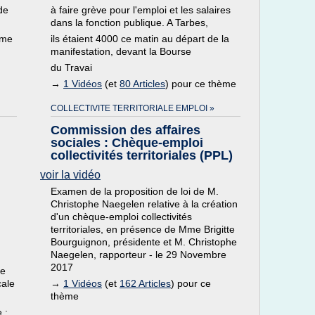
de
à faire grève pour l'emploi et les salaires
dans la fonction publique. A Tarbes,
ème
ils étaient 4000 ce matin au départ de la
manifestation, devant la Bourse
du Travai
→
1 Vidéos
(et
80 Articles
) pour ce thème
COLLECTIVITE TERRITORIALE EMPLOI »
Commission des affaires
sociales : Chèque-emploi
collectivités territoriales (PPL)
voir la vidéo
Examen de la proposition de loi de M.
Christophe Naegelen relative à la création
d'un chèque-emploi collectivités
territoriales, en présence de Mme Brigitte
Bourguignon, présidente et M. Christophe
Naegelen, rapporteur - le 29 Novembre
2017
te
cale
→
1 Vidéos
(et
162 Articles
) pour ce
thème
 :