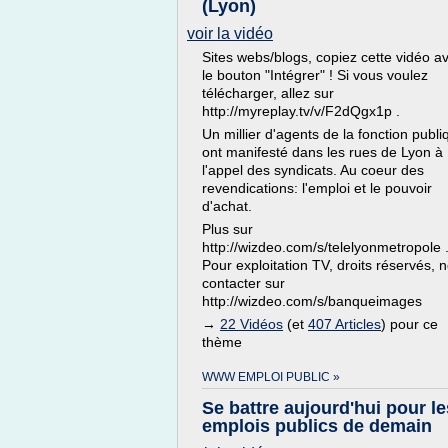
(Lyon)
voir la vidéo
Sites webs/blogs, copiez cette vidéo a
le bouton "Intégrer" ! Si vous voulez
télécharger, allez sur
http://myreplay.tv/v/F2dQgx1p .
Un millier d'agents de la fonction publi
ont manifesté dans les rues de Lyon à
l'appel des syndicats. Au coeur des
revendications: l'emploi et le pouvoir
d'achat.
Plus sur
http://wizdeo.com/s/telelyonmetropole 
Pour exploitation TV, droits réservés, 
contacter sur
http://wizdeo.com/s/banqueimages
→
22 Vidéos
(et
407 Articles
) pour ce
thème
WWW EMPLOI PUBLIC »
Se battre aujourd'hui pour le
emplois publics de demain