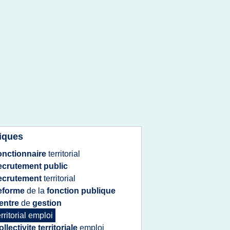
iques
onctionnaire
territorial
ecrutement public
ecrutement
territorial
eforme
de la
fonction publique
entre
de
gestion
erritorial emploi
ollectivite territoriale
emploi