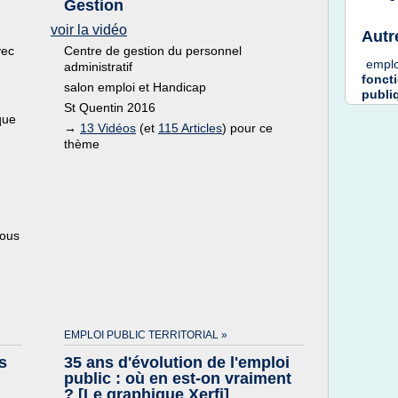
Gestion
voir la vidéo
Autr
vec
Centre de gestion du personnel
empl
administratif
fonct
salon emploi et Handicap
publi
St Quentin 2016
que
→
13 Vidéos
(et
115 Articles
) pour ce
thème
.
nous
EMPLOI PUBLIC TERRITORIAL »
s
35 ans d'évolution de l'emploi
public : où en est-on vraiment
? [Le graphique Xerfi]