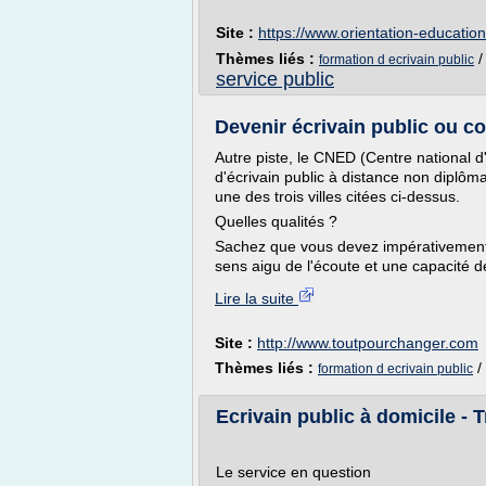
Site :
https://www.orientation-educatio
Thèmes liés :
formation d ecrivain public
service public
Devenir écrivain public ou con
Autre piste, le CNED (Centre national 
d'écrivain public à distance non diplôm
une des trois villes citées ci-dessus.
Quelles qualités ?
Sachez que vous devez impérativement a
sens aigu de l'écoute et une capacité 
Lire la suite
Site :
http://www.toutpourchanger.com
Thèmes liés :
/
formation d ecrivain public
Ecrivain public à domicile - T
Le service en question