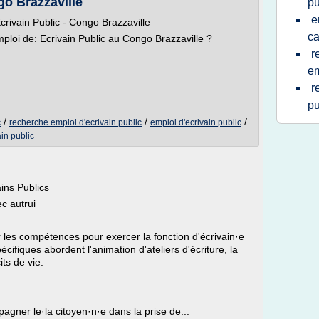
go Brazzaville
pu
e
crivain Public - Congo Brazzaville
ca
ploi de: Ecrivain Public au Congo Brazzaville ?
r
em
r
pu
/
/
/
c
recherche emploi d'ecrivain public
emploi d'ecrivain public
in public
ains Publics
c autrui
 les compétences pour exercer la fonction d'écrivain·e
cifiques abordent l'animation d'ateliers d'écriture, la
its de vie.
ner le·la citoyen·n·e dans la prise de...