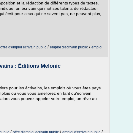
omposition et la rédaction de différents types de textes.
indique, un écrivain qui met ses talents de rédacteur
i qui écrit pour ceux qui ne savent pas, ne peuvent plus,
/
/
/
offre d'emploi ecrivain public
emploi d'ecrivain public
emploi
ivains : Éditions Melonic
tiers pour les écrivains, les emplois où vous êtes payé
plois où vous vous améliorez en tant qu'écrivain.
alors vous pouvez appeler votre emploi, un rêve au
/
/
/
public
offre d'emploi ecrivain public
emploi d'ecrivain public