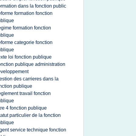
ormation dans la fonction public
eforme formation fonction
blique
egime formation fonction
blique
eforme categorie fonction
blique
exte loi fonction publique
onction publique administration
eveloppement
estion des carrieres dans la
nction publique
eglement travail fonction
blique
itre 4 fonction publique
tatut particulier de la fonction
blique
gent service technique fonction