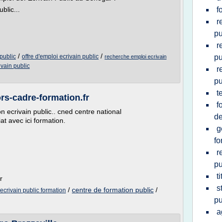
blic...
f
r
pu
r
/
/
public
offre d'emploi ecrivain public
pu
recherche emploi ecrivain
ivain public
r
pu
t
ors-cadre-formation.fr
f
 ecrivain public.. cned centre national
d
t avec ici formation.
g
fo
r
pu
t
r
s
/
centre de formation public
/
ecrivain public formation
pu
a