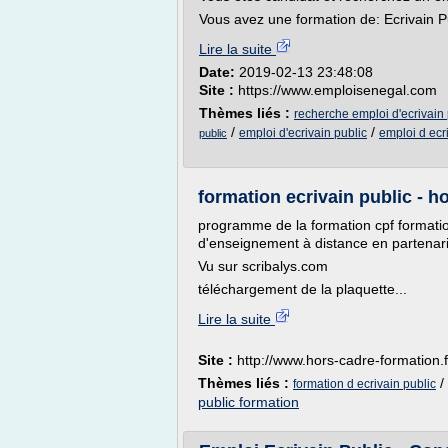
Vous avez une formation de: Ecrivain Pu
Lire la suite
Date:
2019-02-13 23:48:08
Site :
https://www.emploisenegal.com
Thèmes liés :
recherche emploi d'ecrivain 
/
/
emploi d'ecrivain public
emploi d ecr
public
formation ecrivain public - h
programme de la formation cpf formation
d'enseignement à distance en partenaria
Vu sur scribalys.com
téléchargement de la plaquette...
Lire la suite
Site :
http://www.hors-cadre-formation.f
Thèmes liés :
/
formation d ecrivain public
public formation