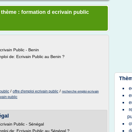
 thème : formation d ecrivain public
crivain Public - Benin
ploi de: Ecrivain Public au Benin ?
Thèm
e
/
/
public
offre d'emploi ecrivain public
recherche emploi ecrivain
e
vain public
e
r
égal
pu
o
crivain Public - Sénégal
d
ploi de: Ecrivain Public au Sénégal ?