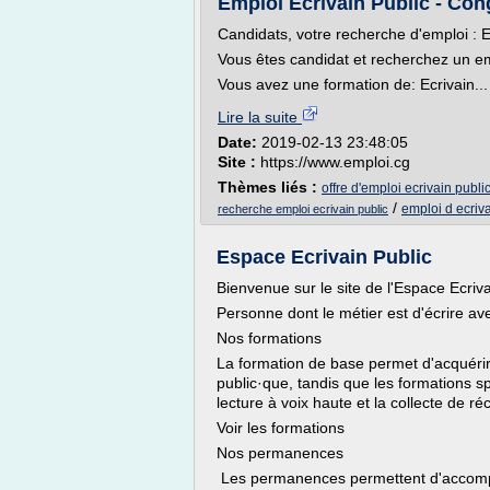
Emploi Ecrivain Public - Con
Candidats, votre recherche d'emploi : E
Vous êtes candidat et recherchez un em
Vous avez une formation de: Ecrivain...
Lire la suite
Date:
2019-02-13 23:48:05
Site :
https://www.emploi.cg
Thèmes liés :
offre d'emploi ecrivain publi
/
emploi d ecriva
recherche emploi ecrivain public
Espace Ecrivain Public
Bienvenue sur le site de l'Espace Ecriv
Personne dont le métier est d'écrire ave
Nos formations
La formation de base permet d'acquérir
public·que, tandis que les formations spé
lecture à voix haute et la collecte de réc
Voir les formations
Nos permanences
Les permanences permettent d'accompag