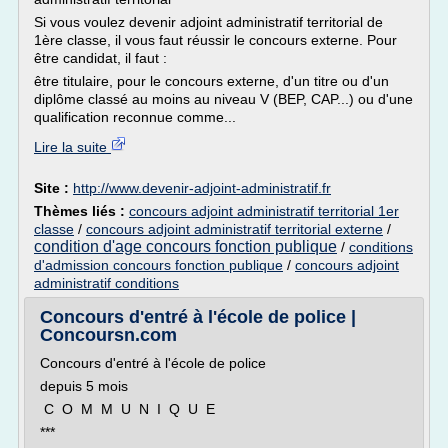
Si vous voulez devenir adjoint administratif territorial de
1ère classe, il vous faut réussir le concours externe. Pour
être candidat, il faut :
être titulaire, pour le concours externe, d'un titre ou d'un
diplôme classé au moins au niveau V (BEP, CAP...) ou d'une
qualification reconnue comme...
Lire la suite
Site :
http://www.devenir-adjoint-administratif.fr
Thèmes liés :
concours adjoint administratif territorial 1er
classe
/
concours adjoint administratif territorial externe
/
condition d'age concours fonction publique
/
conditions
d'admission concours fonction publique
/
concours adjoint
administratif conditions
Concours d'entré à l'école de police |
Concoursn.com
Concours d'entré à l'école de police
depuis 5 mois
C O M M U N I Q U E
***