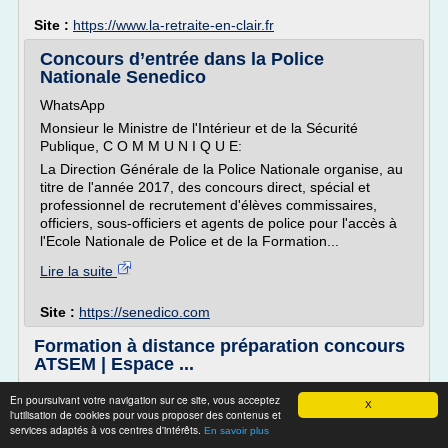
Site :
https://www.la-retraite-en-clair.fr
Concours d’entrée dans la Police
Nationale Senedico
WhatsApp
Monsieur le Ministre de l'Intérieur et de la Sécurité
Publique, C O M M U N I Q U E:
La Direction Générale de la Police Nationale organise, au
titre de l'année 2017, des concours direct, spécial et
professionnel de recrutement d'élèves commissaires,
officiers, sous-officiers et agents de police pour l'accès à
l'Ecole Nationale de Police et de la Formation...
Lire la suite
Site :
https://senedico.com
Formation à distance préparation concours
ATSEM | Espace ...
Le financement
En poursuivant votre navigation sur ce site, vous acceptez
X
l'utilisation de cookies pour vous proposer des contenus et
La spécificité d'Espace Concours est de coupler les
services adaptés à vos centres d'intérêts.
documents papiers, envoyés par la poste à votre domicile,
En savoir plus