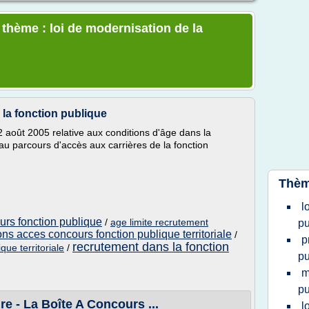
 thème : loi de modernisation de la
 la fonction publique
 août 2005 relative aux conditions d'âge dans la
eau parcours d'accès aux carrières de la fonction
Thèm
l
urs fonction publique
/
age limite recrutement
pu
ons acces concours fonction publique territoriale
/
p
recrutement dans la fonction
que territoriale
/
pu
m
pu
e - La Boîte A Concours ...
l