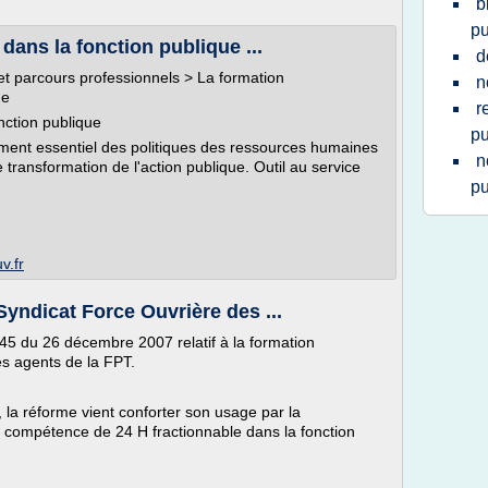
b
pu
dans la fonction publique ...
d
et parcours professionnels > La formation
n
ue
r
nction publique
pu
ément essentiel des politiques des ressources humaines
n
transformation de l'action publique. Outil au service
pu
v.fr
dicat Force Ouvrière des ...
845 du 26 décembre 2007 relatif à la formation
es agents de la FPT.
s, la réforme vient conforter son usage par la
 compétence de 24 H fractionnable dans la fonction