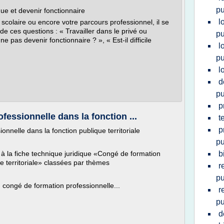
pu
que et devenir fonctionnaire
l
 scolaire ou encore votre parcours professionnel, il se
e ces questions : « Travailler dans le privé ou
pu
ne pas devenir fonctionnaire ? », « Est-il difficile
l
pu
l
d
pu
p
essionnelle dans la fonction ...
t
p
nnelle dans la fonction publique territoriale
pu
 à la fiche technique juridique «Congé de formation
b
ue territoriale» classées par thèmes
r
pu
 congé de formation professionnelle...
r
pu
d