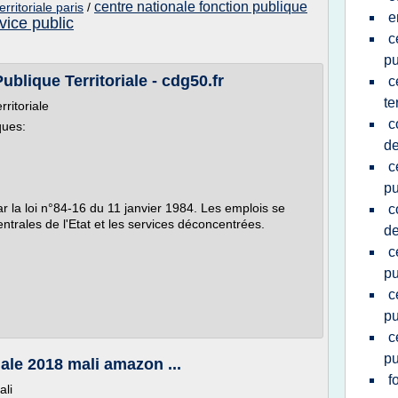
centre nationale fonction publique
rritoriale paris
/
e
vice public
c
pu
ublique Territoriale - cdg50.fr
c
te
ritoriale
c
ques:
de
c
pu
ar la loi n°84-16 du 11 janvier 1984. Les emplois se
c
entrales de l'Etat et les services déconcentrées.
de
c
pu
c
pu
c
pu
iale 2018 mali amazon ...
f
ali