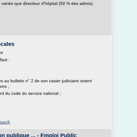
 variés que directeur d'hôpital (50 % des admis),
ocales
nt
faut :
 au bulletin n° 2 de son casier judiciaire soient
ons ;
rd du code du service national ;
ouv.fr
on publique ... - Emploi Public