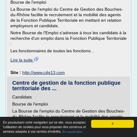
Bourse de l'emploi
La Bourse de l'emploi du Centre de Gestion des Bouches-
du-Rhône facilite le recrutement et la mobilité des agents
de la Fonction Publique Territoriale en mettant en relation
employeurs et candidats.
Notre Bourse de l'Emploi s'adresse à tous les candidats à la
recherche d'un emploi dans la Fonction Publique Territoriale
:
Les fonctionnaires de toutes les fonctions...
Lire la suite
Site :
http://www.cdg13.com
Centre de gestion de la fonction publique
territoriale des ...
Candidats
Bourse de l'emploi
La Bourse de l'emploi du Centre de Gestion des Bouches-
du-Rhône facilite le recrutement et la mobilité des agents
de la Fonction Publique Territoriale en mettant en relation
En poursuivant votre navigation sur ce site, vous acceptez
X
l'utilisation de cookies pour vous proposer des contenus et
employeurs et candidats.
services adaptés à vos centres d'intérêts.
En savoir plus
Notre Bourse de l'Emploi s'adresse à tous les candidats à